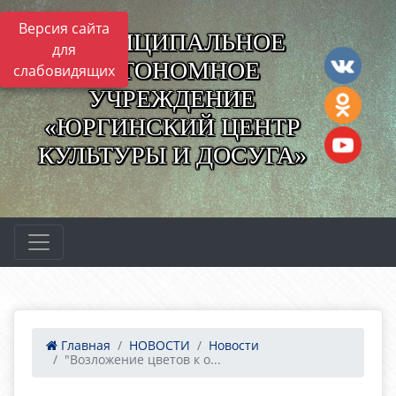
Версия сайта
МУНИЦИПАЛЬНОЕ
для
АВТОНОМНОЕ
слабовидящих
УЧРЕЖДЕНИЕ
«ЮРГИНСКИЙ ЦЕНТР
КУЛЬТУРЫ И ДОСУГА»
Главная
НОВОСТИ
Новости
"Возложение цветов к о...