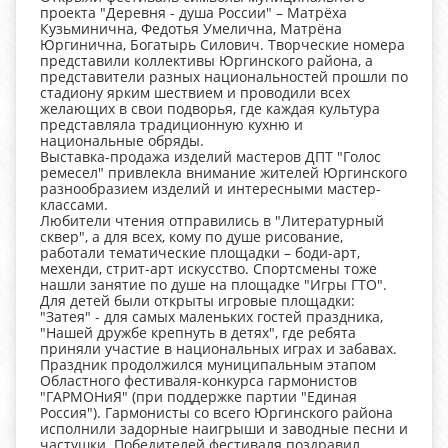
проекта "Деревня - душа России" – Матрёха
Кузьминична, Федотья Умелична, Матрёна
Юргинична, Богатырь Силович. Творческие номера
представили коллективы Юргинского района, а
представители разных национальностей прошли по
стадиону ярким шествием и проводили всех
желающих в свои подворья, где каждая культура
представляла традиционную кухню и
национальные обряды.
Выставка-продажа изделий мастеров ДПТ "Голос
ремесел" привлекла внимание жителей Юргинского
разнообразием изделий и интересными мастер-
классами.
Любители чтения отправились в "Литературный
сквер", а для всех, кому по душе рисование,
работали тематические площадки – боди-арт,
мехенди, стрит-арт искусство. Спортсмены тоже
нашли занятие по душе на площадке "Игры ГТО".
Для детей были открыты игровые площадки:
"Затея" - для самых маленьких гостей праздника,
"Нашей дружбе крепнуть в детях", где ребята
приняли участие в национальных играх и забавах.
Праздник продолжился муниципальным этапом
Областного фестиваля-конкурса гармонистов
"ГАРМОНиЯ" (при поддержке партии "Единая
Россия"). Гармонисты со всего Юргинского района
исполнили задорные наигрыши и заводные песни и
частушки. Победителей фестиваля поздравил