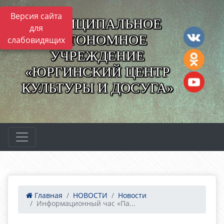
Версия сайта
МУНИЦИПАЛЬНОЕ
для
АВТОНОМНОЕ
слабовидящих
УЧРЕЖДЕНИЕ
«ЮРГИНСКИЙ ЦЕНТР
КУЛЬТУРЫ И ДОСУГА»
Главная
НОВОСТИ
Новости
Информационный час «Па...