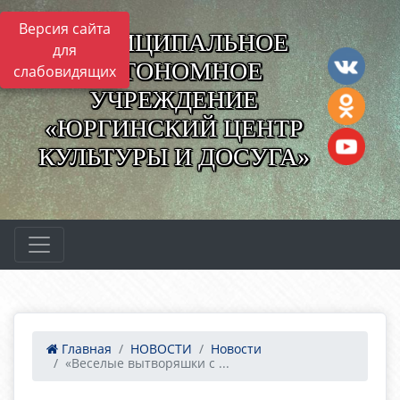
Версия сайта
МУНИЦИПАЛЬНОЕ
для
АВТОНОМНОЕ
слабовидящих
УЧРЕЖДЕНИЕ
«ЮРГИНСКИЙ ЦЕНТР
КУЛЬТУРЫ И ДОСУГА»
Главная
НОВОСТИ
Новости
«Веселые вытворяшки с ...