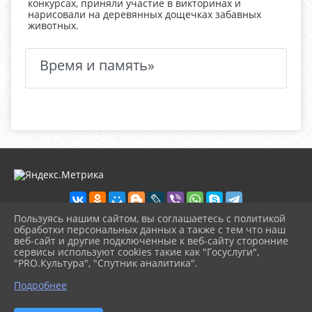
конкурсах, приняли участие в викторинах и
нарисовали на деревянных дощечках забавных
животных.
Время и память»
Пользуясь нашим сайтом, вы соглашаетесь с политикой
обработки персональных данных а также с тем что наш
веб-сайт и другие подключенные к веб-сайту сторонние
2026 г. ckd-urg.ru
сервисы используют cookies такие как "Госуслуги",
Вход
"PRO.Культура", "Спутник аналитика".
Карта сайта
^
Политика обработки персональных данных
Подробнее
Сделано на KubCMS