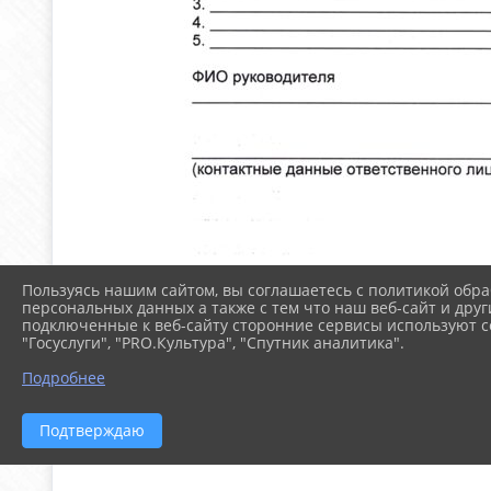
Пользуясь нашим сайтом, вы соглашаетесь с политикой обра
персональных данных а также с тем что наш веб-сайт и друг
подключенные к веб-сайту сторонние сервисы используют co
"Госуслуги", "PRO.Культура", "Спутник аналитика".
Подробнее
Подтверждаю