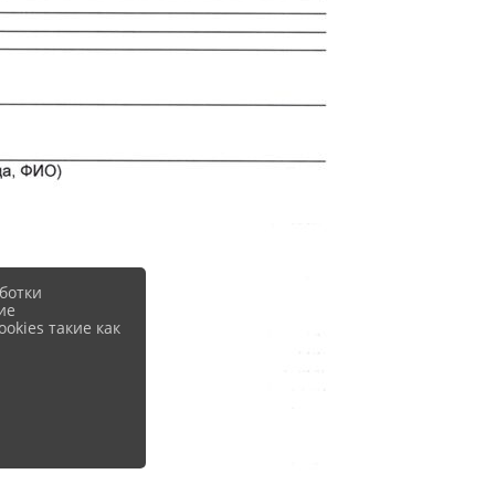
ботки
ие
okies такие как