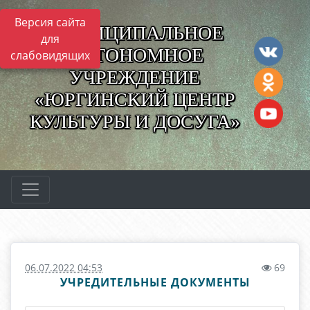
Версия сайта
МУНИЦИПАЛЬНОЕ
для
АВТОНОМНОЕ
слабовидящих
УЧРЕЖДЕНИЕ
«ЮРГИНСКИЙ ЦЕНТР
КУЛЬТУРЫ И ДОСУГА»
06.07.2022 04:53
69
УЧРЕДИТЕЛЬНЫЕ ДОКУМЕНТЫ