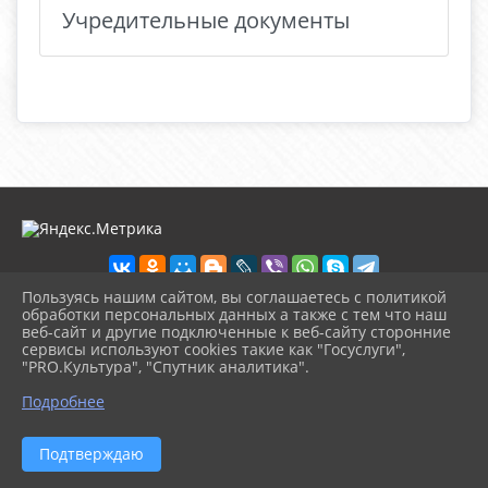
Учредительные документы
Пользуясь нашим сайтом, вы соглашаетесь с политикой
обработки персональных данных а также с тем что наш
веб-сайт и другие подключенные к веб-сайту сторонние
2026 г. ckd-urg.ru
сервисы используют cookies такие как "Госуслуги",
Вход
"PRO.Культура", "Спутник аналитика".
Карта сайта
^
Политика обработки персональных данных
Подробнее
Сделано на KubCMS
Разработка и поддержка
Подтверждаю