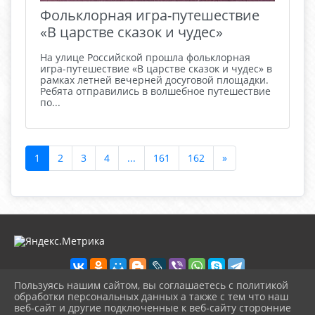
Фольклорная игра-путешествие
«В царстве сказок и чудес»
На улице Российской прошла фольклорная
игра-путешествие «В царстве сказок и чудес» в
рамках летней вечерней досуговой площадки.
Ребята отправились в волшебное путешествие
по...
1
2
3
4
...
161
162
»
Пользуясь нашим сайтом, вы соглашаетесь с политикой
обработки персональных данных а также с тем что наш
веб-сайт и другие подключенные к веб-сайту сторонние
2026 г. ckd-urg.ru