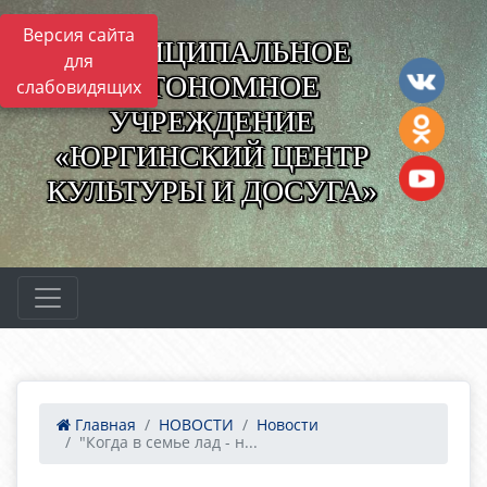
Версия сайта
МУНИЦИПАЛЬНОЕ
для
АВТОНОМНОЕ
слабовидящих
УЧРЕЖДЕНИЕ
«ЮРГИНСКИЙ ЦЕНТР
КУЛЬТУРЫ И ДОСУГА»
Главная
НОВОСТИ
Новости
"Когда в семье лад - н...