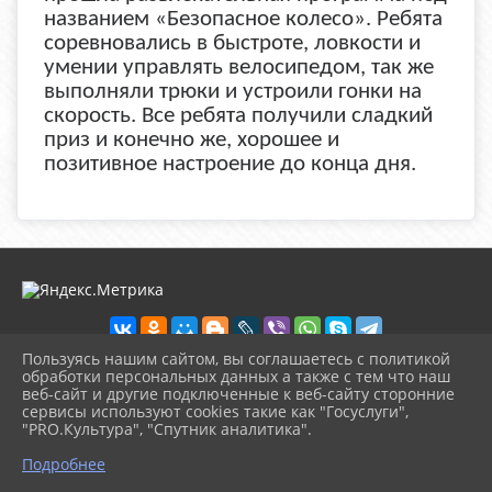
названием «Безопасное колесо». Ребята
соревновались в быстроте, ловкости и
умении управлять велосипедом, так же
выполняли трюки и устроили гонки на
скорость. Все ребята получили сладкий
приз и конечно же, хорошее и
позитивное настроение до конца дня.
Пользуясь нашим сайтом, вы соглашаетесь с политикой
обработки персональных данных а также с тем что наш
веб-сайт и другие подключенные к веб-сайту сторонние
2026 г. ckd-urg.ru
сервисы используют cookies такие как "Госуслуги",
Вход
"PRO.Культура", "Спутник аналитика".
Карта сайта
^
Политика обработки персональных данных
Подробнее