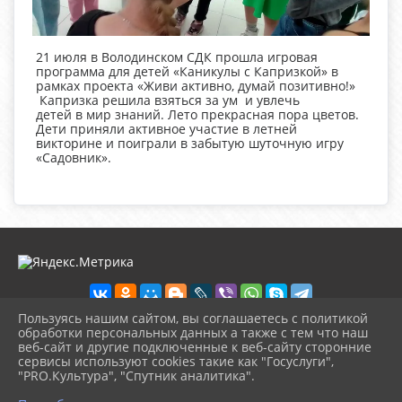
21 июля в Володинском СДК прошла игровая
программа для детей «Каникулы с Капризкой» в
рамках проекта «Живи активно, думай позитивно!»
Капризка решила взяться за ум и увлечь
детей в мир знаний. Лето прекрасная пора цветов.
Дети приняли активное участие в летней
викторине и поиграли в забытую шуточную игру
«Садовник».
Пользуясь нашим сайтом, вы соглашаетесь с политикой
обработки персональных данных а также с тем что наш
веб-сайт и другие подключенные к веб-сайту сторонние
2026 г. ckd-urg.ru
сервисы используют cookies такие как "Госуслуги",
Вход
"PRO.Культура", "Спутник аналитика".
Карта сайта
^
Политика обработки персональных данных