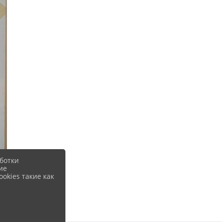
ботки
ие
okies такие как