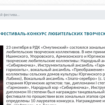
й фестива...
 ФЕСТИВАЛЬ-КОНКУРС ЛЮБИТЕЛЬСКИХ ТВОРЧЕС
23 сентября в РДК «Омутинский» состоялся зональ
любительских творческих коллективов. В нем прини
Ишимского, Упоровского, Армизонского и Юргинск
творческие любительские коллективы: Народный а
«Сибиряночка», Инструментальный ансамбль «Гарм
горизонты», вокальный ансамбль «Преображение». 
коллективы сельских домов культуры Юргинского р
Лабино), Вокальный ансамбль «Злато-серебро» (с.
старания Юргинских артистов: так, дипломами
I
сте
«Гармония», Народный хор «Сибиряночка», Инстру
дипломом
III
степени был награжден танцевальный
фестиваля по прошествии всех зональных этапов с
определены 10 лауреатов конкурса. Награждение и 