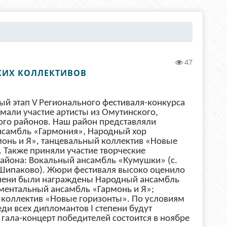
47
КИХ КОЛЛЕКТИВОВ
ный этап
V
Регионального фестиваля-конкурса
мали участие артисты из Омутинского,
ого районов. Наш район представляли
нсамбль «Гармония», Народный хор
онь и Я», танцевальный коллектив «Новые
Также приняли участие творческие
айона: Вокальный ансамбль «Кумушки» (с.
 Шипаково). Жюри фестиваля высоко оценило
пени были награждены Народный ансамбль
ментальный ансамбль «Гармонь и Я»;
 коллектив «Новые горизонты». По условиям
реди всех дипломантов
I
степени будут
гала-концерт победителей состоится в ноябре