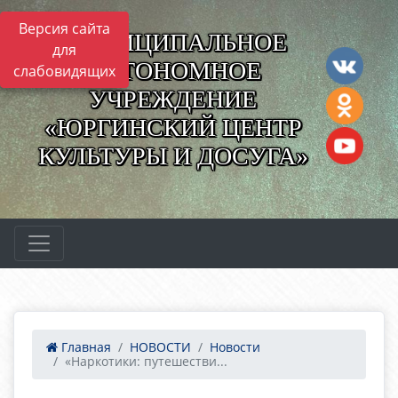
Версия сайта
МУНИЦИПАЛЬНОЕ
для
АВТОНОМНОЕ
слабовидящих
УЧРЕЖДЕНИЕ
«ЮРГИНСКИЙ ЦЕНТР
КУЛЬТУРЫ И ДОСУГА»
Главная
НОВОСТИ
Новости
«Наркотики: путешестви...