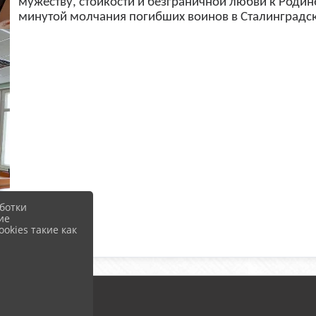
мужеству, стойкости и безграничной любви к Родин
минутой молчания погибших воинов в Сталинградск
ботки
ие
okies такие как