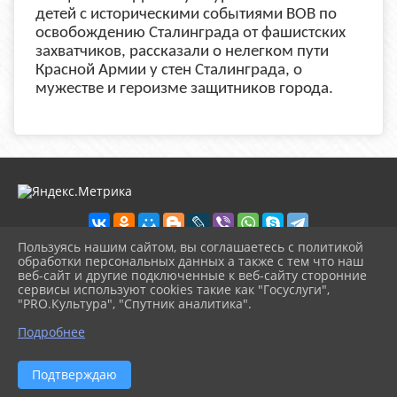
детей с историческими событиями ВОВ по
освобождению Сталинграда от фашистских
захватчиков, рассказали о нелегком пути
Красной Армии у стен Сталинграда, о
мужестве и героизме защитников города.
Пользуясь нашим сайтом, вы соглашаетесь с политикой
обработки персональных данных а также с тем что наш
веб-сайт и другие подключенные к веб-сайту сторонние
2026 г. ckd-urg.ru
сервисы используют cookies такие как "Госуслуги",
Вход
"PRO.Культура", "Спутник аналитика".
Карта сайта
^
Политика обработки персональных данных
Подробнее
Сделано на KubCMS
Разработка и поддержка
Подтверждаю