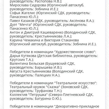
руководитель: Распопова Н.В.);
Мирослава Сидорова (Юргинский автоклуб,
руководитель: Зобнина И.Е.);
Софья Жагелис (Юргинский СДК, руководитель:
Панасенко Ю.Л.);
Павел Казаков (РДК, руководитель: Аксёнова Я.А.);
Дуэт "Мечта" (Юргинский СДК, руководитель:
Панасенко Ю.Л.);
Антон и Дмитрий Кашеваренко (Володинский СДК,
руководитель: Крестьянникова Л.А.);
Карина Чемакина и Виктория Стаканова
(Юргинский автоклуб, руководитель: Зобнина И.Е.).
Победители в номинации "Художественное слово":
Дарья Кутякова (Детская библиотека, руководитель:
Крутских Т.А.);
Валентина Бельская (Бушуевский СДК,
руководитель: Барышева И.В.);
Августа Крестьянникова (Володинский СДК,
руководитель: Палецких Н.А.).
Победители в номинации "Театральное искусство":
Театральный кружок "Сказка" (Зоновский СДК,
руководитель: Труфанова Т.Н.);
Коллектив "Петрушка" (Северо-Плетневский СДК,
руководитель: Батурина О.Ю.).
Победители в номинации "Декоративно-прикладное