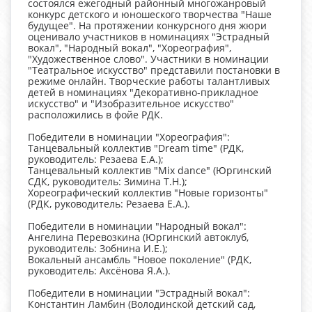
состоялся ежегодный районный многожанровый
конкурс детского и юношеского творчества "Наше
будущее". На протяжении конкурсного дня жюри
оценивало участников в номинациях "Эстрадный
вокал", "Народный вокал", "Хореография",
"Художественное слово". Участники в номинации
"Театральное искусство" представили постановки в
режиме онлайн. Творческие работы талантливых
детей в номинациях "Декоративно-прикладное
искусство" и "Изобразительное искусство"
расположились в фойе РДК.
Победители в номинации "Хореография":
Танцевальный коллектив "Dream time" (РДК,
руководитель: Резаева Е.А.);
Танцевальный коллектив "Mix dance" (Юргинский
СДК, руководитель: Зимина Т.Н.);
Хореографический коллектив "Новые горизонты"
(РДК, руководитель: Резаева Е.А.).
Победители в номинации "Народный вокал":
Ангелина Перевозкина (Юргинский автоклуб,
руководитель: Зобнина И.Е.);
Вокальный ансамбль "Новое поколение" (РДК,
руководитель: Аксёнова Я.А.).
Победители в номинации "Эстрадный вокал":
Константин Ламбин (Володинской детский сад,