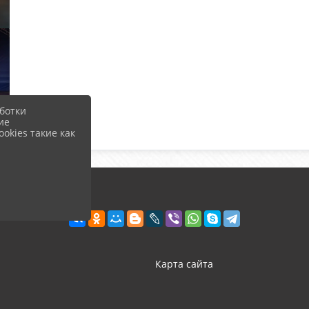
ботки
ие
okies такие как
Карта сайта