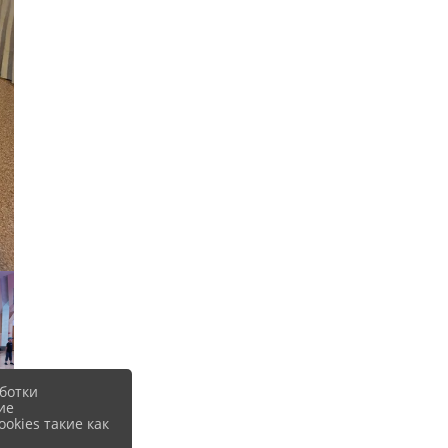
ботки
ие
okies такие как