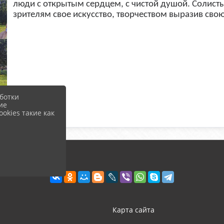
люди с открытым сердцем, с чистой душой. Солист
зрителям свое искусство, творчеством выразив сво
ботки
ие
okies такие как
Карта сайта