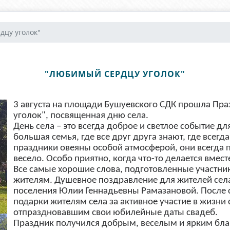
дцу уголок"
"ЛЮБИМЫЙ СЕРДЦУ УГОЛОК"
3 августа на площади Бушуевского СДК прошла П
уголок", посвященная дню села.
День села – это всегда доброе и светлое событие для
большая семья, где все друг друга знают, где всегд
праздники овеяны особой атмосферой, они всегда 
весело. Особо приятно, когда что-то делается вмест
Все самые хорошие слова, подготовленные участник
жителям. Душевное поздравление для жителей села
поселения Юлии Геннадьевны Рамазановой. После 
подарки жителям села за активное участие в жизни
отпраздновавшим свои юбилейные даты свадеб.
Праздник получился добрым, веселым и ярким благ