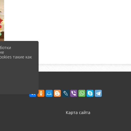
ботки
ие
okies такие как
Карта сайта