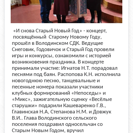
«И снова Старый Новый Год» - концерт,
посвящённый Старому Новому Году,
прошёл в Володинском СДК. Ведущие
Снеговик, Годовичок и Старый Год провели
игры и конкурсы, ознакомили с историей
возникновения праздника. В концерте
принимали участие: Игнатов Н.Т. порадовал
песнями под баян. Распопова К.Н. исполнила
новогоднюю песню, танцевальные и
песенные номера показали участники
клубных формирований «Непоседы» и
«Микс», зажигательную сценку «Весёлые
старушки» подарили Кашеваренко Г.В.,
Главинская Н.А, Степанова Н.М. и Довжук
В.И.. Глава Володинского сельского
поселения поздравил односельчан со
Старым Новым Годом, вручил