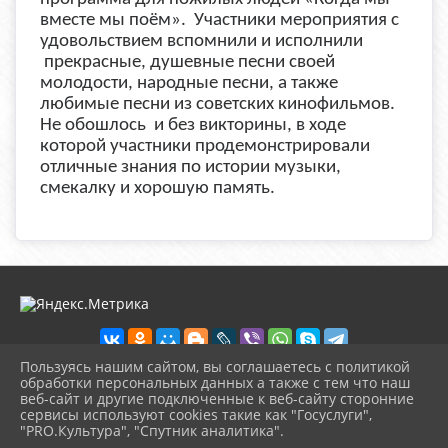
вместе мы поём».
Участники мероприятия с
удовольствием вспомнили и исполнили
прекрасные, душевные песни своей
молодости, народные песни, а также
любимые песни из советских кинофильмов.
Не обошлось и без викторины, в ходе
которой участники продемонстрировали
отличные знания по истории музыки,
смекалку и хорошую память.
Пользуясь нашим сайтом, вы соглашаетесь с политикой
обработки персональных данных а также с тем что наш
веб-сайт и другие подключенные к веб-сайту сторонние
2026 г. ckd-urg.ru
сервисы используют cookies такие как "Госуслуги",
Вход
"PRO.Культура", "Спутник аналитика".
Карта сайта
^