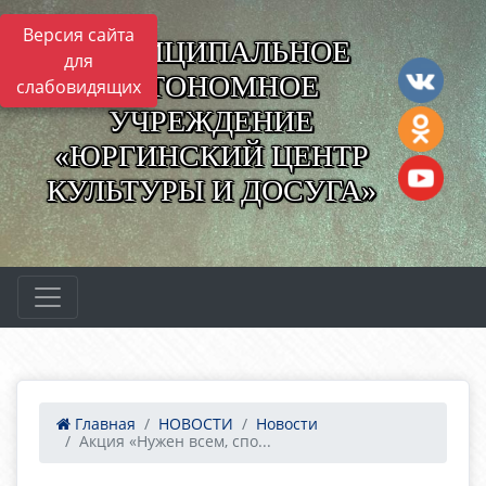
Версия сайта
МУНИЦИПАЛЬНОЕ
для
АВТОНОМНОЕ
слабовидящих
УЧРЕЖДЕНИЕ
«ЮРГИНСКИЙ ЦЕНТР
КУЛЬТУРЫ И ДОСУГА»
Главная
НОВОСТИ
Новости
Акция «Нужен всем, спо...