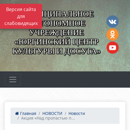
Версия сайта
МУНИЦИПАЛЬНОЕ
для
АВТОНОМНОЕ
слабовидящих
УЧРЕЖДЕНИЕ
«ЮРГИНСКИЙ ЦЕНТР
КУЛЬТУРЫ И ДОСУГА»
Главная
НОВОСТИ
Новости
Акция «Над пропастью п...