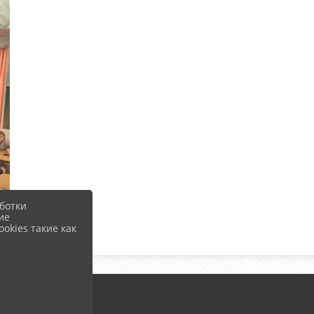
ботки
ие
okies такие как