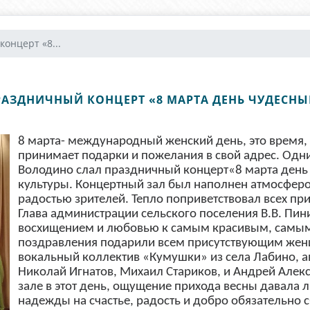
онцерт «8...
РАЗДНИЧНЫЙ КОНЦЕРТ «8 МАРТА ДЕНЬ ЧУДЕСНЫ
8 марта- международный женский день, это время,
принимает подарки и пожелания в свой адрес. Одн
Володино слал праздничный концерт«8 марта день
культуры. Концертный зал был наполнен атмосферо
радостью зрителей. Тепло поприветствовал всех п
Глава администрации сельского поселения В.В. Пи
восхищением и любовью к самым красивым, самы
поздравления подарили всем присутствующим жен
вокальный коллектив «Кумушки» из села Лабино, а
Николай Игнатов, Михаил Стариков, и Андрей Алекс
зале в этот день, ощущение прихода весны давала л
надежды на счастье, радость и добро обязательно с