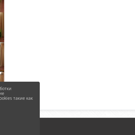
ботки
ие
okies такие как