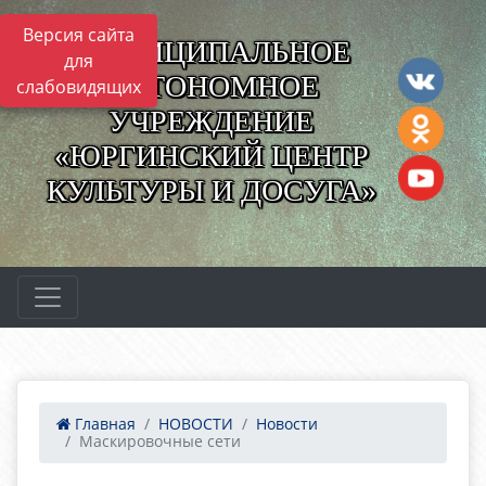
Версия сайта
МУНИЦИПАЛЬНОЕ
для
АВТОНОМНОЕ
слабовидящих
УЧРЕЖДЕНИЕ
«ЮРГИНСКИЙ ЦЕНТР
КУЛЬТУРЫ И ДОСУГА»
Главная
НОВОСТИ
Новости
Маскировочные сети