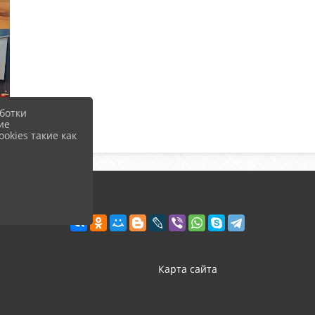
ботки
ие
okies такие как
Карта сайта