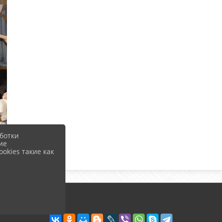
ботки
ие
okies такие как