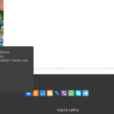
ботки
ие
okies такие как
Карта сайта