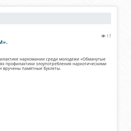
17
М».
филактике наркомании среди молодежи «Обманутые
елях профилактики злоупотребления наркотическими
и вручены памятные буклеты.