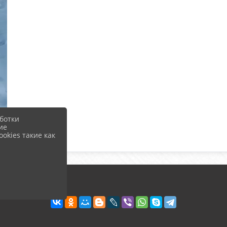
ботки
ие
okies такие как