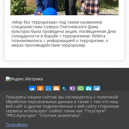
«Мир без терроризма» под таким названием
специалистами Северо-Плетневского Дома
культуры была проведена акция, посвященная Дню
солидарности в борьбе с терроризмом. Ребята
познакомились с информацией о терроризме, о
мерах противодействия терроризму.
Пользуясь нашим сайтом, вы соглашаетесь с политикой
обработки персональных данных а также с тем что наш
веб-сайт и другие подключенные к веб-сайту сторонние
2026 г. ckd-urg.ru
сервисы используют cookies такие как "Госуслуги",
Вход
"PRO.Культура", "Спутник аналитика".
Карта сайта
^
Политика обработки персональных данных
Подробнее