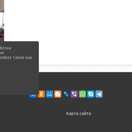
ботки
ие
okies такие как
Карта сайта