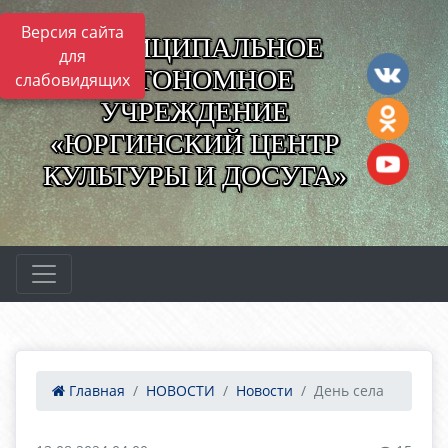
Версия сайта
МУНИЦИПАЛЬНОЕ
для
АВТОНОМНОЕ
слабовидящих
УЧРЕЖДЕНИЕ
«ЮРГИНСКИЙ ЦЕНТР
КУЛЬТУРЫ И ДОСУГА»
Главная
НОВОСТИ
Новости
День села