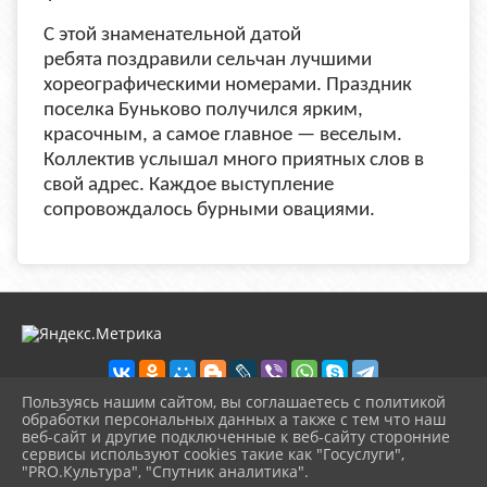
С этой знаменательной датой
ребята
поздравили сельчан лучшими
хореографическими номерами.
Праздник
поселка Буньково получился ярким,
красочным, а самое главное — веселым.
Коллектив услышал много приятных слов в
свой адрес. Каждое выступление
сопровождалось бурными овациями.
Пользуясь нашим сайтом, вы соглашаетесь с политикой
обработки персональных данных а также с тем что наш
веб-сайт и другие подключенные к веб-сайту сторонние
2026 г. ckd-urg.ru
сервисы используют cookies такие как "Госуслуги",
Вход
"PRO.Культура", "Спутник аналитика".
Карта сайта
^