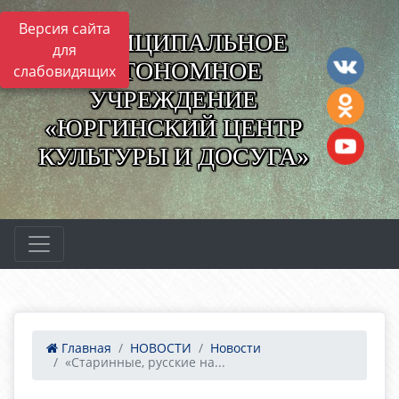
Версия сайта
МУНИЦИПАЛЬНОЕ
для
АВТОНОМНОЕ
слабовидящих
УЧРЕЖДЕНИЕ
«ЮРГИНСКИЙ ЦЕНТР
КУЛЬТУРЫ И ДОСУГА»
Главная
НОВОСТИ
Новости
«Старинные, русские на...