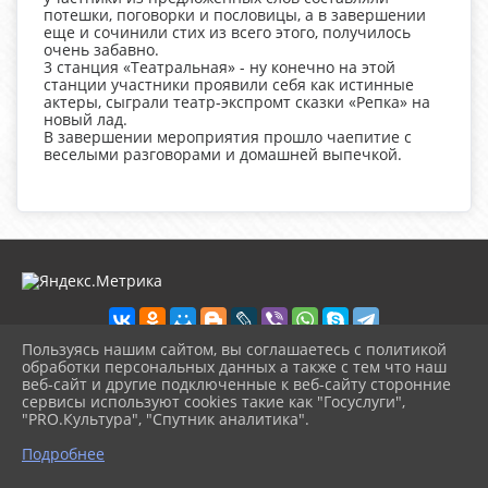
потешки, поговорки и пословицы, а в завершении
еще и сочинили стих из всего этого, получилось
очень забавно.
3 станция «Театральная» - ну конечно на этой
станции участники проявили себя как истинные
актеры, сыграли театр-экспромт сказки «Репка» на
новый лад.
В завершении мероприятия прошло чаепитие с
веселыми разговорами и домашней выпечкой.
Пользуясь нашим сайтом, вы соглашаетесь с политикой
обработки персональных данных а также с тем что наш
веб-сайт и другие подключенные к веб-сайту сторонние
2026 г. ckd-urg.ru
сервисы используют cookies такие как "Госуслуги",
Вход
"PRO.Культура", "Спутник аналитика".
Карта сайта
^
Политика обработки персональных данных
Подробнее
Сделано на KubCMS