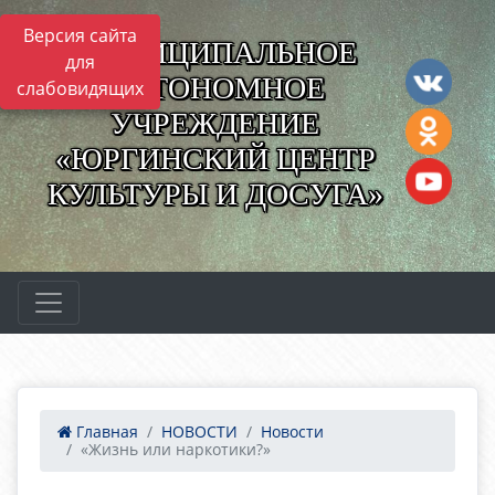
Версия сайта
МУНИЦИПАЛЬНОЕ
для
АВТОНОМНОЕ
слабовидящих
УЧРЕЖДЕНИЕ
«ЮРГИНСКИЙ ЦЕНТР
КУЛЬТУРЫ И ДОСУГА»
Главная
НОВОСТИ
Новости
«Жизнь или наркотики?»